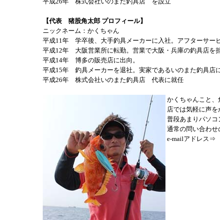
平成26年 株式会社いのまた釣具店 を設立
【代表 猪股角太郎 プロフィール】
ニックネーム：かくちゃん
平成11年 学卒後、大手釣具メーカーに入社。アフターサー
平成12年 大阪営業所に転勤。営業で大阪・兵庫の釣具店を
平成14年 博多の販売店に出向。
平成15年 釣具メーカーを退社。実家であるいのまた釣具店
平成26年 株式会社いのまた釣具店 代表に就任
かくちゃんこと、
店では気軽に声を
普段あまりパソコ
通常の問い合わせ
e-mailアドレス⇒ in