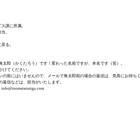
ビス課に所属。
担当。
に戻る。
角太郎（かくたろう）です！変わった名前ですが、本名です（笑）。
かけてください。
ンの前にはいませんので、メールで角太郎宛の場合の返信は、気長にお待ち
の返信などは、担当がいたします。
fo@inomataturigu.com